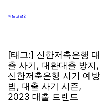
콘
텐
애드코르2
츠
로
바
로
가
기
[태그:]
신한저축은행 대
출 사기, 대환대출 방지,
신한저축은행 사기 예방
법, 대출 사기 시즌,
2023 대출 트렌드